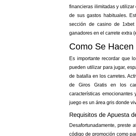
financieras ilimitadas y utiliz
de sus gastos habituales. E
sección de casino de 1xbet 
ganadores en el carrete extra (
Como Se Hacen 
Es importante recordar que l
pueden utilizar para jugar, esp
de batalla en los carretes. Ac
de Giros Gratis en los ca
características emocionantes 
juego es un área gris donde vi
Requisitos de Apuesta d
Desafortunadamente, preste at
código de promoción como part