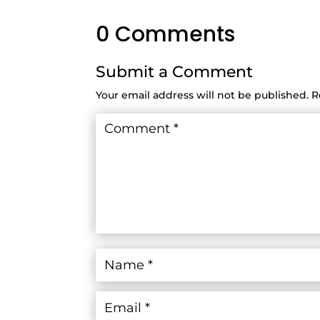
0 Comments
Submit a Comment
Your email address will not be published.
R