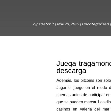
by
stretchit
Nov 29, 2025
Uncategorized
Juega tragamone
descarga
Además, los bitcoins son solo
Jugar el juego en el modo 
cuerdas antes de participar en
que se pueden marcar. Los disc
casinos en valeria del mar