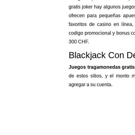
gratis joker hay algunos juego
ofrecen para pequeñas apuest
favoritos de casino en línea,
codigo promocional y bonus co
300 CHF.
Blackjack Con D
Juegos tragamonedas gratis
de estos sitios, y el monto
agregar a su cuenta.