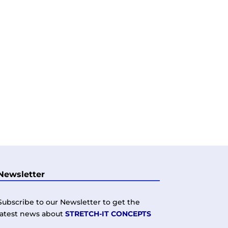
Newsletter
Subscribe to our Newsletter to get the
latest news about
STRETCH-IT CONCEPTS