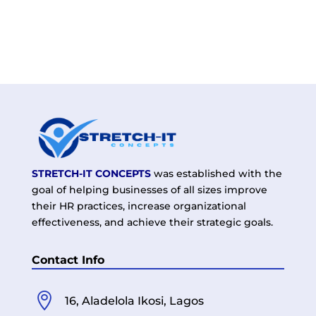
STRETCH-IT CONCEPTS
was established with the
goal of helping businesses of all sizes improve
their HR practices, increase organizational
effectiveness, and achieve their strategic goals.
Contact Info

16, Aladelola Ikosi, Lagos