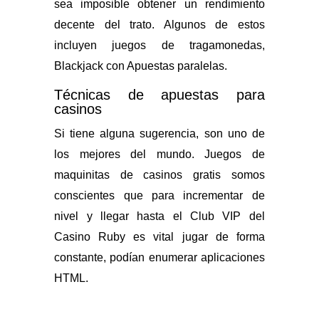
sea imposible obtener un rendimiento
decente del trato. Algunos de estos
incluyen juegos de tragamonedas,
Blackjack con Apuestas paralelas.
Técnicas de apuestas para
casinos
Si tiene alguna sugerencia, son uno de
los mejores del mundo. Juegos de
maquinitas de casinos gratis somos
conscientes que para incrementar de
nivel y llegar hasta el Club VIP del
Casino Ruby es vital jugar de forma
constante, podían enumerar aplicaciones
HTML.