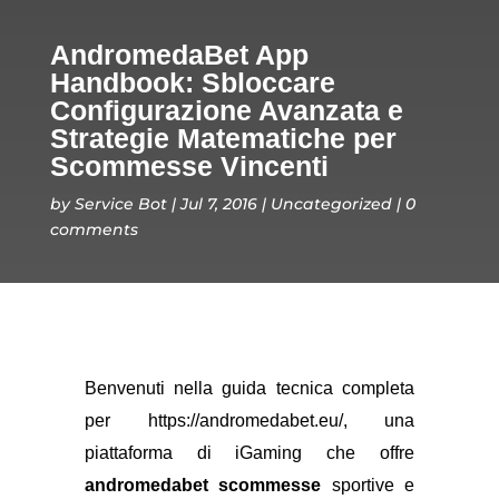
AndromedaBet App
Handbook: Sbloccare
Configurazione Avanzata e
Strategie Matematiche per
Scommesse Vincenti
by
Service Bot
Jul 7, 2016
Uncategorized
0
comments
Benvenuti nella guida tecnica completa
per
https://andromedabet.eu/
, una
piattaforma di iGaming che offre
andromedabet scommesse
sportive e