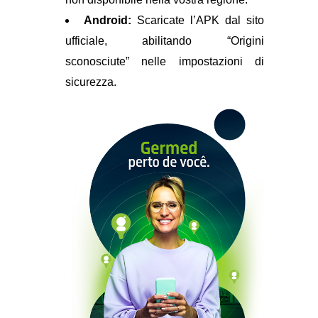
Android:
Scaricate l’APK dal sito
ufficiale, abilitando “Origini
sconosciute” nelle impostazioni di
sicurezza.