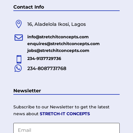
Contact Info

16, Aladelola Ikosi, Lagos

info@stretchitconcepts.com
enquires@stretchitconcepts.com
jobs@stretchitconcepts.com

234-9137729736

234-8087731768
Newsletter
Subscribe to our Newsletter to get the latest
news about
STRETCH-IT CONCEPTS