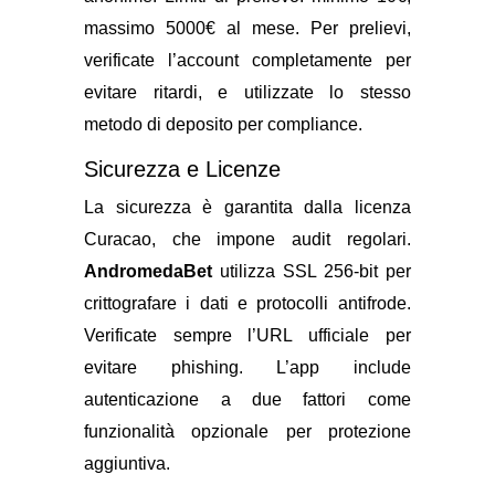
massimo 5000€ al mese. Per prelievi,
verificate l’account completamente per
evitare ritardi, e utilizzate lo stesso
metodo di deposito per compliance.
Sicurezza e Licenze
La sicurezza è garantita dalla licenza
Curacao, che impone audit regolari.
AndromedaBet
utilizza SSL 256-bit per
crittografare i dati e protocolli antifrode.
Verificate sempre l’URL ufficiale per
evitare phishing. L’app include
autenticazione a due fattori come
funzionalità opzionale per protezione
aggiuntiva.