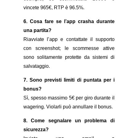
vincete 965€, RTP è 96.5%.
6. Cosa fare se l’app crasha durante
una partita?
Riavviate l’app e contattate il supporto
con screenshot; le scommesse attive
sono solitamente protette da sistemi di
salvataggio.
7. Sono previsti limiti di puntata per i
bonus?
Sì, spesso massimo 5€ per giro durante il
wagering. Violarli può annullare il bonus.
8. Come segnalare un problema di
sicurezza?