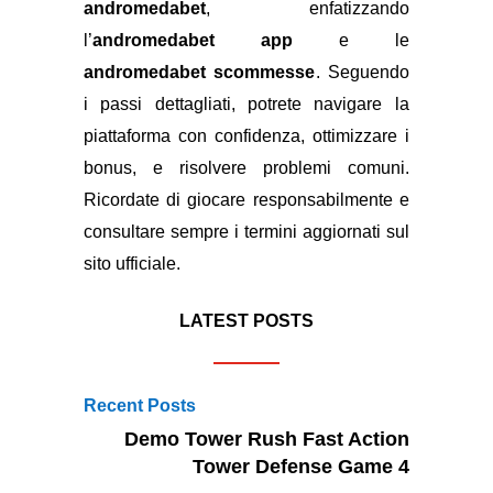
andromedabet
, enfatizzando
l’
andromedabet app
e le
andromedabet scommesse
. Seguendo
i passi dettagliati, potrete navigare la
piattaforma con confidenza, ottimizzare i
bonus, e risolvere problemi comuni.
Ricordate di giocare responsabilmente e
consultare sempre i termini aggiornati sul
sito ufficiale.
LATEST POSTS
Recent Posts
Demo Tower Rush Fast Action
Tower Defense Game 4