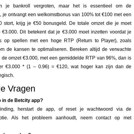
n je bankroll vergroten, maar het is essentieel om de
el, je ontvangt een welkomstbonus van 100% tot €100 met een
 stort, krijg je €50 bonusgeld. De totale omzet die je moet
 €3.000. Dit betekent dat je €3.000 moet inzetten voordat je
s op spellen met een hoge RTP (Return to Player), zoals
 om de kansen te optimaliseren. Bereken altijd de verwachte
en de omzet €3.000, met een gemiddelde RTP van 96%, dan is
er €3.000 * (1 – 0.96) = €120, wat hoger kan zijn dan de
egisch.
de Vragen
 in de Betcity app?
rbinding, herstart de app, of reset je wachtwoord via de
ptie. Als het probleem aanhoudt, neem contact op met