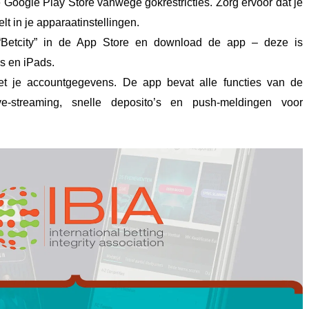
e Google Play Store vanwege gokrestricties. Zorg ervoor dat je
 in je apparaatinstellingen.
Betcity” in de App Store en download de app – deze is
s en iPads.
met je accountgegevens. De app bevat alle functies van de
live-streaming, snelle deposito’s en push-meldingen voor