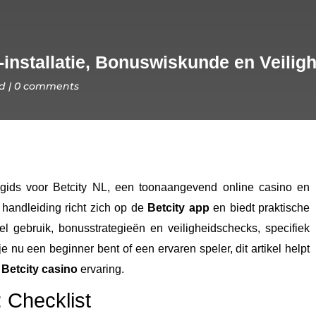
installatie, Bonuswiskunde en Veilig
ed
0 comments
 gids voor
Betcity NL
, een toonaangevend online casino en
handleiding richt zich op de
Betcity app
en biedt praktische
iel gebruik, bonusstrategieën en veiligheidschecks, specifiek
e nu een beginner bent of een ervaren speler, dit artikel helpt
e
Betcity casino
ervaring.
: Checklist