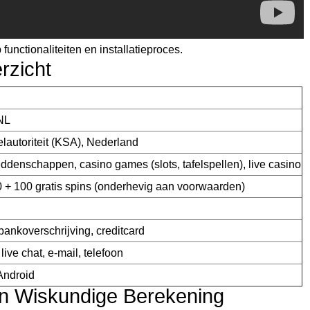
unctionaliteiten en installatieproces.
rzicht
 NL
lautoriteit (KSA), Nederland
ddenschappen, casino games (slots, tafelspellen), live casino
0 + 100 gratis spins (onderhevig aan voorwaarden)
bankoverschrijving, creditcard
 live chat, e-mail, telefoon
Android
en Wiskundige Berekening