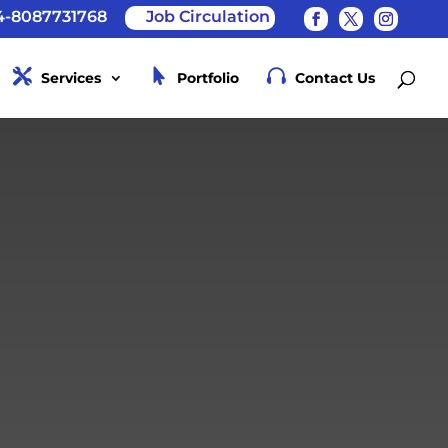
4-8087731768
Job Circulation
Services
Portfolio
Contact Us