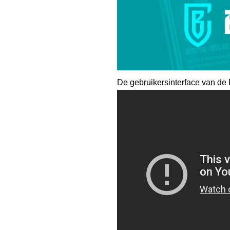
De gebruikersinterface van de 