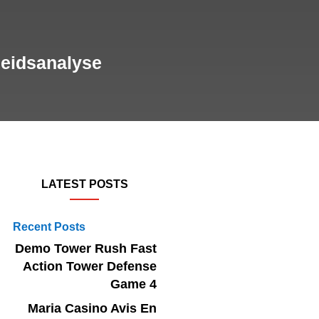
heidsanalyse
LATEST POSTS
Recent Posts
Demo Tower Rush Fast
Action Tower Defense
Game 4
Maria Casino Avis En