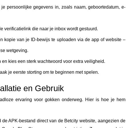
l je persoonlijke gegevens in, zoals naam, geboortedatum, e-
e verificatielink die naar je inbox wordt gestuurd.
 een kopie van je ID-bewijs te uploaden via de app of website –
ndse wetgeving.
n en kies een sterk wachtwoord voor extra veiligheid.
maak je eerste storting om te beginnen met spelen.
allatie en Gebruik
adloze ervaring voor gokken onderweg. Hier is hoe je hem
de APK-bestand direct van de Betcity website, aangezien de