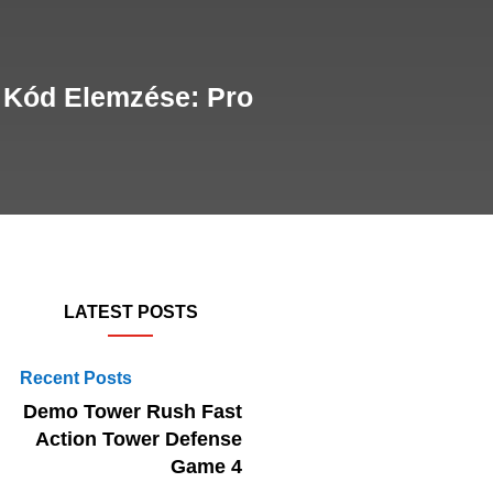
 Kód Elemzése: Pro
LATEST POSTS
Recent Posts
Demo Tower Rush Fast
Action Tower Defense
Game 4