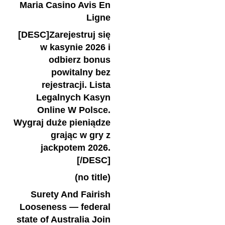
Maria Casino Avis En
Ligne
[DESC]Zarejestruj się
w kasynie 2026 i
odbierz bonus
powitalny bez
rejestracji. Lista
Legalnych Kasyn
Online W Polsce.
Wygraj duże pieniądze
grając w gry z
jackpotem 2026.
[/DESC]
(no title)
Surety And Fairish
Looseness — federal
state of Australia Join