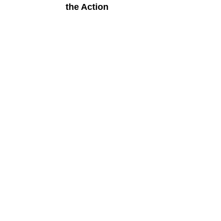
the Action