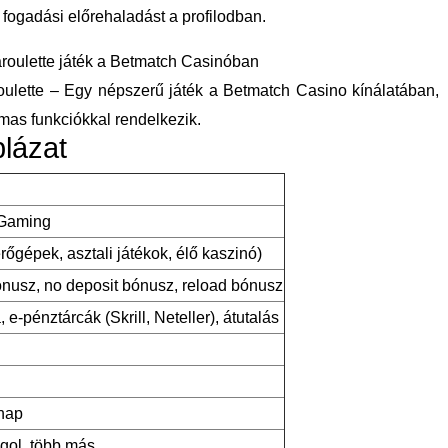
fogadási előrehaladást a profilodban.
ulette – Egy népszerű játék a Betmatch Casino kínálatában,
as funkciókkal rendelkezik.
blázat
Gaming
őgépek, asztali játékok, élő kaszinó)
nusz, no deposit bónusz, reload bónusz
 e-pénztárcák (Skrill, Neteller), átutalás
nap
gol, több más