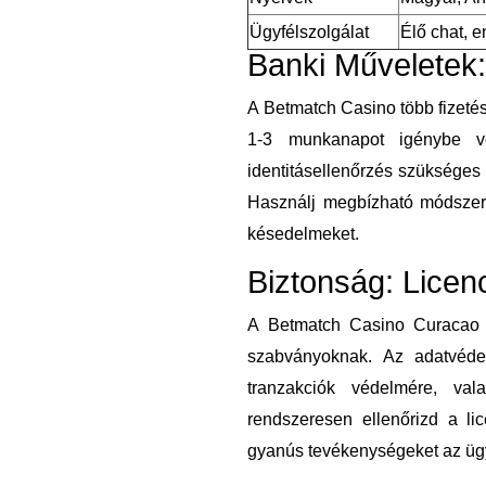
Ügyfélszolgálat
Élő chat, e
Banki Műveletek: 
A Betmatch Casino több fizetési
1-3 munkanapot igénybe ve
identitásellenőrzés szükséges 
Használj megbízható módszere
késedelmeket.
Biztonság: Lice
A Betmatch Casino Curacao 
szabványoknak. Az adatvédel
tranzakciók védelmére, val
rendszeresen ellenőrizd a li
gyanús tevékenységeket az ügy