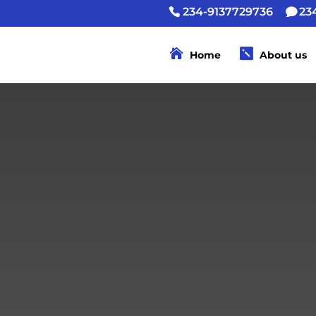
234-9137729736
23
Home
About us