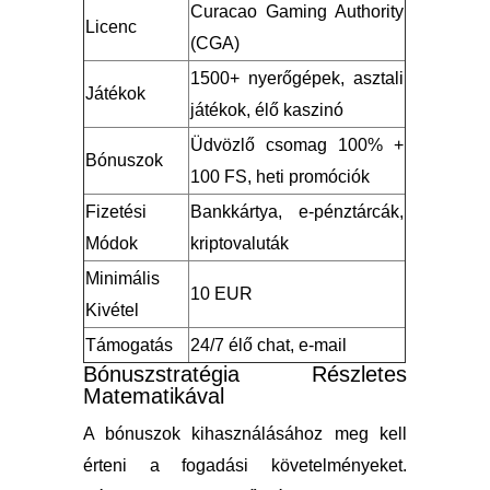
Curacao Gaming Authority
Licenc
(CGA)
1500+ nyerőgépek, asztali
Játékok
játékok, élő kaszinó
Üdvözlő csomag 100% +
Bónuszok
100 FS, heti promóciók
Fizetési
Bankkártya, e-pénztárcák,
Módok
kriptovaluták
Minimális
10 EUR
Kivétel
Támogatás
24/7 élő chat, e-mail
Bónuszstratégia Részletes
Matematikával
A bónuszok kihasználásához meg kell
érteni a fogadási követelményeket.