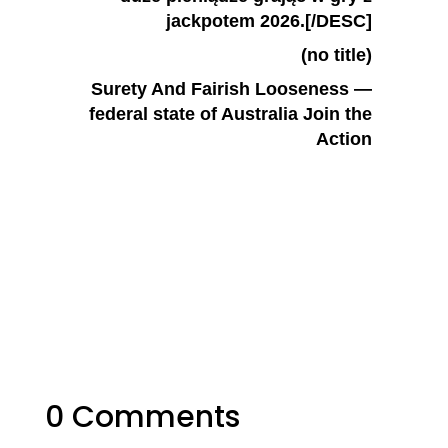
jackpotem 2026.[/DESC]
(no title)
Surety And Fairish Looseness —
federal state of Australia Join the
Action
0 Comments