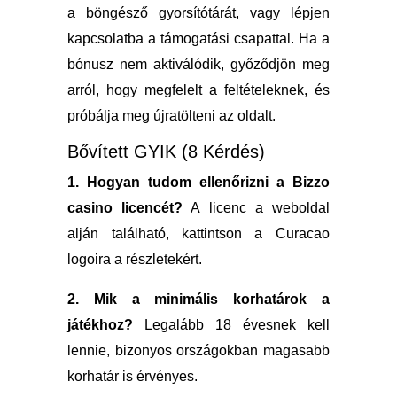
a böngésző gyorsítótárát, vagy lépjen
kapcsolatba a támogatási csapattal. Ha a
bónusz nem aktiválódik, győződjön meg
arról, hogy megfelelt a feltételeknek, és
próbálja meg újratölteni az oldalt.
Bővített GYIK (8 Kérdés)
1. Hogyan tudom ellenőrizni a Bizzo
casino licencét?
A licenc a weboldal
alján található, kattintson a Curacao
logoira a részletekért.
2. Mik a minimális korhatárok a
játékhoz?
Legalább 18 évesnek kell
lennie, bizonyos országokban magasabb
korhatár is érvényes.