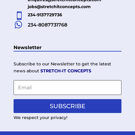
jobs@stretchitconcepts.com

234-9137729736

234-8087731768
Newsletter
Subscribe to our Newsletter to get the latest
news about
STRETCH-IT CONCEPTS
SUBSCRIBE
We respect your privacy!