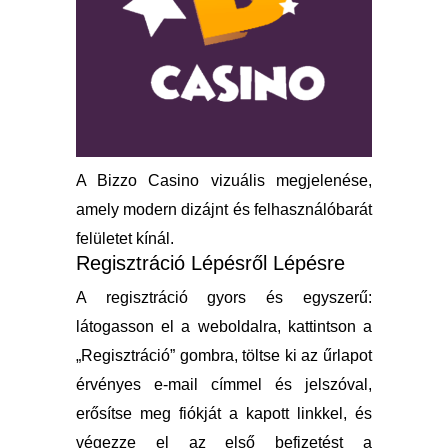
A Bizzo Casino vizuális megjelenése,
amely modern dizájnt és felhasználóbarát
felületet kínál.
Regisztráció Lépésről Lépésre
A regisztráció gyors és egyszerű:
látogasson el a weboldalra, kattintson a
„Regisztráció” gombra, töltse ki az űrlapot
érvényes e-mail címmel és jelszóval,
erősítse meg fiókját a kapott linkkel, és
végezze el az első befizetést a