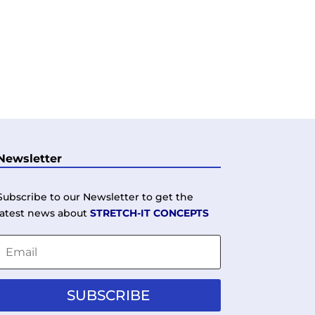
Newsletter
Subscribe to our Newsletter to get the
latest news about
STRETCH-IT CONCEPTS
SUBSCRIBE