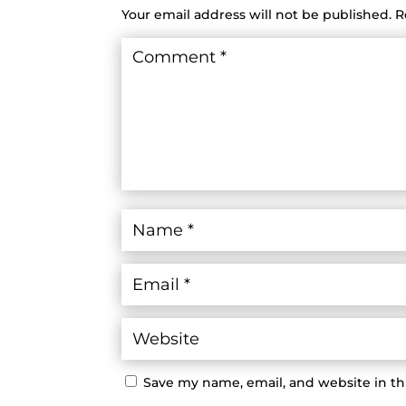
Your email address will not be published.
R
Save my name, email, and website in th