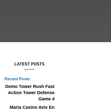
LATEST POSTS
Recent Posts
Demo Tower Rush Fast
Action Tower Defense
Game 4
Maria Casino Avis En