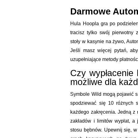
Darmowe Autom
Hula Hoopla gra po podzielen
tracisz tylko swój pierwotn
stoły w kasynie na żywo, Aut
Jeśli masz więcej pytań, ab
uzupełniające metody płatnośc
Czy wypłacenie 
możliwe dla każ
Symbole Wild mogą pojawić s
spodziewać się 10 różnych 
każdego zakręcenia. Jedną z 
zakładów i limitów wypłat, a
stosu bębnów. Upewnij się, 