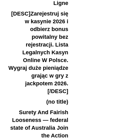
Ligne
[DESC]Zarejestruj się
w kasynie 2026 i
odbierz bonus
powitalny bez
rejestracji. Lista
Legalnych Kasyn
Online W Polsce.
Wygraj duże pieniądze
grając w gry z
jackpotem 2026.
[/DESC]
(no title)
Surety And Fairish
Looseness — federal
state of Australia Join
the Action