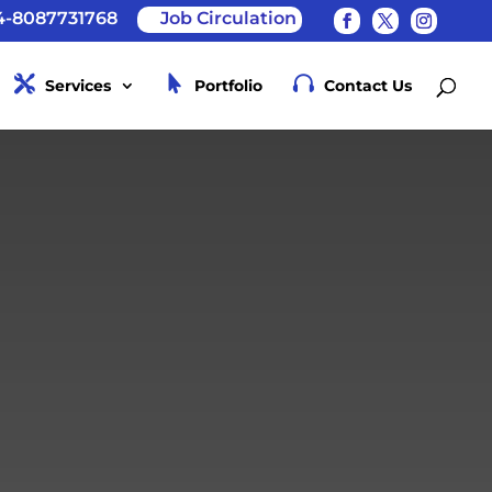
4-8087731768
Job Circulation
Services
Portfolio
Contact Us