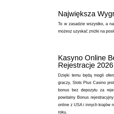
Największa Wyg
To w
zasadzie
wszystko, a na
możesz uzyskać zniżki na posiłk
Kasyno Online B
Rejestracje 2026
Dzięki temu będą mogli ofer
graczy, Slots Plus Casino je
bonus bez depozytu za reje
powitalny Bonus rejestracyj
online z USA i innych krajów
roku.