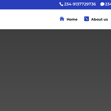
234-9137729736
23
Home
About us